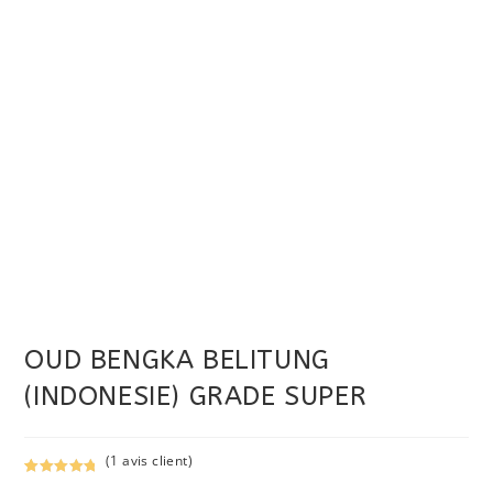
OUD BENGKA BELITUNG
(INDONESIE) GRADE SUPER
(
1
avis client)
Noté
1
5.00