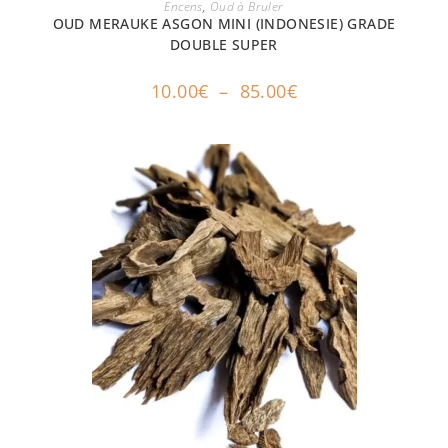
CHOIX DES OPTIONS
Encens
,
Oud à Bruler
OUD MERAUKE ASGON MINI (INDONESIE) GRADE
DOUBLE SUPER
10.00
€
–
85.00
€