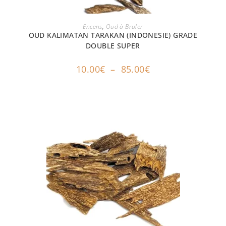
CHOIX DES OPTIONS
Encens
,
Oud à Bruler
OUD KALIMATAN TARAKAN (INDONESIE) GRADE
DOUBLE SUPER
10.00
€
–
85.00
€