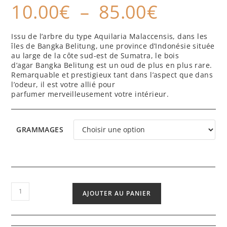
10.00
€
–
85.00
€
sur 5
basé sur
notation
Issu de l’arbre du type Aquilaria Malaccensis, dans les
client
îles de Bangka Belitung, une province d’Indonésie située
au large de la côte sud-est de Sumatra, le bois
d’agar Bangka Belitung est un oud de plus en plus rare.
Remarquable et prestigieux tant dans l’aspect que dans
l’odeur, il est votre allié pour
parfumer merveilleusement votre intérieur.
GRAMMAGES
AJOUTER AU PANIER