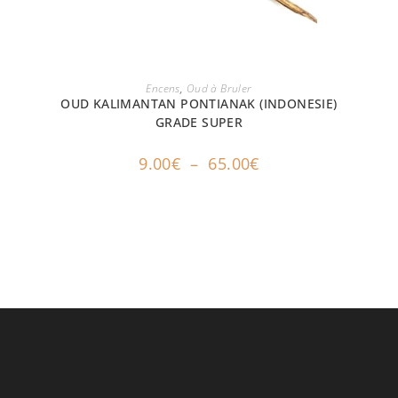
CHOIX DES OPTIONS
Encens
,
Oud à Bruler
OUD KALIMANTAN PONTIANAK (INDONESIE)
GRADE SUPER
9.00
€
–
65.00
€
NEWSLETTER